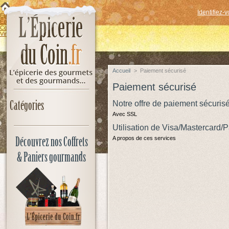
Identifiez-
Épicerie sucrée
Épicerie salée
Coffrets & Paniers gourmands
Vins & Spiritueux
Accueil
>
Paiement sécurisé
Paiement sécurisé
Catégories
Notre offre de paiement sécuris
Avec SSL
Utilisation de Visa/Mastercard/
Découvrez nos Coffrets
A propos de ces services
& Paniers gourmands