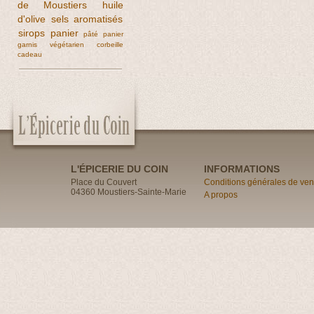
de Moustiers
huile
d'olive
sels aromatisés
sirops
panier
pâté
panier
garnis
végétarien
corbeille
cadeau
L'ÉPICERIE DU COIN
INFORMATIONS
Place du Couvert
Conditions générales de ven
04360 Moustiers-Sainte-Marie
A propos