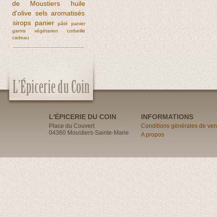
de Moustiers
huile
d'olive
sels aromatisés
sirops
panier
pâté
panier
garnis
végétarien
corbeille
cadeau
L'ÉPICERIE DU COIN
INFORMATIONS
Place du Couvert
Conditions générales de ven
04360 Moustiers-Sainte-Marie
A propos