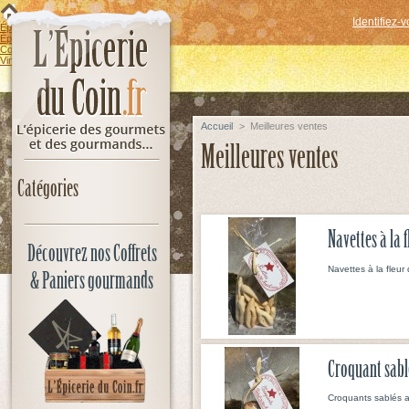
Identifiez-
Épicerie sucrée
Épicerie salée
Coffrets & Paniers gourmands
Vins & Spiritueux
Accueil
>
Meilleures ventes
Meilleures ventes
Catégories
Navettes à la 
Découvrez nos Coffrets
Navettes à la fleur
& Paniers gourmands
Croquant sab
Croquants sablés a