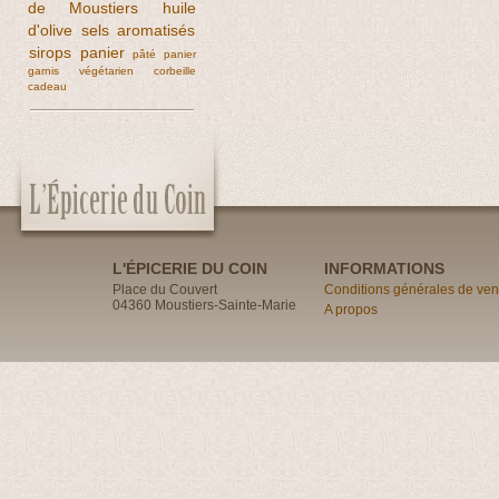
de Moustiers
huile
d'olive
sels aromatisés
sirops
panier
pâté
panier
garnis
végétarien
corbeille
cadeau
L'ÉPICERIE DU COIN
INFORMATIONS
Place du Couvert
Conditions générales de ven
04360 Moustiers-Sainte-Marie
A propos