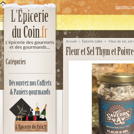
Identifiez-
Épicerie sucrée
Épicerie salée
Coffrets & Paniers gourmands
Vins & Spiritueux
Accueil
>
Épicerie salée
>
Fleur de sel, sel
Fleur et Sel Thym et Poivr
Catégories
Découvrez nos Coffrets
& Paniers gourmands